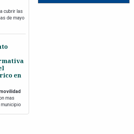
 cubrir las
vias de mayo
nto
rmativa
el
rico en
movilidad
son mas
 municipio