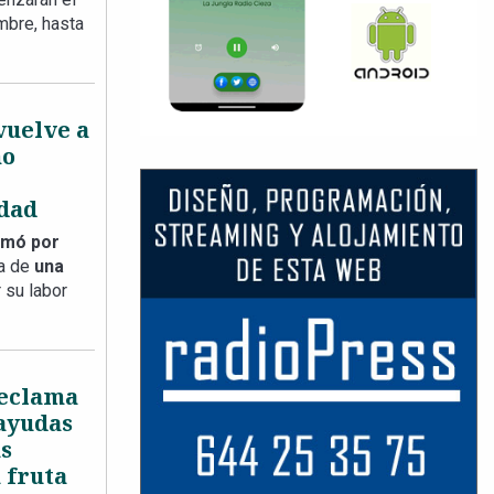
mbre, hasta
 vuelve a
no
dad
rmó por
ia de
una
 su labor
reclama
 ayudas
as
 fruta