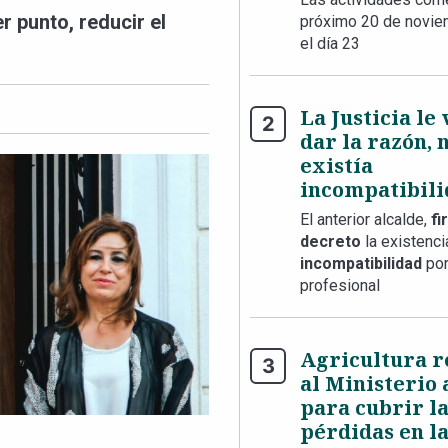
er punto,
reducir el
próximo 20 de novie
el día 23
La Justicia le
dar la razón, 
existía
incompatibili
El anterior alcalde,
fi
decreto
la existenc
incompatibilidad
por
profesional
Agricultura 
al Ministerio
para cubrir l
pérdidas en la