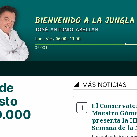
BIENVENIDO A LA JUNGLA
JOSÉ ANTONIO ABELLÁN
Lun - Vie / 06.00 - 11.00
06:00 h.
 de
signal_cellular_4_bar
MÁS NOTICIAS
sto
El Conservato
0.000
Maestro Góme
presenta la II
Semana de la 
Las actividades com