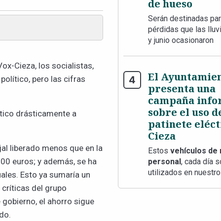
de hueso
Serán destinadas para
pérdidas que las llu
y junio ocasionaron
ox-Cieza, los socialistas,
El Ayuntamie
olítico, pero las cifras
presenta una
campaña info
sobre el uso d
ítico drásticamente a
patinete eléct
Cieza
jal liberado menos que en la
Estos
vehículos de 
000 euros; y además, se ha
personal
, cada día 
utilizados en nuestro
uales. Esto ya sumaría un
 críticas del grupo
e gobierno, el ahorro sigue
do.