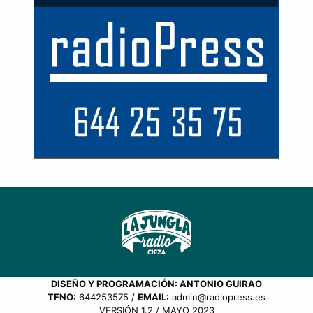
DISEÑO Y PROGRAMACIÓN: ANTONIO GUIRAO
TFNO:
644253575 /
EMAIL:
admin@radiopress.es
VERSIÓN 1.2 / MAYO 2023