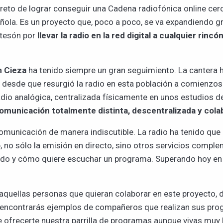
reto de lograr conseguir una Cadena radiofónica online cerca
ola. Es un proyecto que, poco a poco, se va expandiendo gr
l tesón por
llevar la radio en la red digital a cualquier rinc
n Cieza
ha tenido siempre un gran seguimiento. La cantera 
 desde que resurgió la radio en esta población a comienzos
adio analógica, centralizada físicamente en unos estudios d
omunicación totalmente distinta, descentralizada y cola
municación de manera indiscutible. La radio ha tenido que
 no sólo la emisión en directo, sino otros servicios comple
uándo y cómo quiere escuchar un programa. Superando hoy en
aquellas personas que quieran colaborar en este proyecto, 
eb encontrarás ejemplos de compañeros que realizan sus pr
 ofrecerte nuestra parrilla de programas aunque vivas muy l