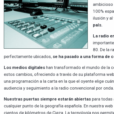
ambicioso 
100% españ
ilusión y a
país.
La radio e
importante
80. De la r
perfectamente ubicados,
se ha pasado a una forma de c
Los medios digitales
han transformado el mundo de la co
estos cambios, ofreciendo a través de su plataforma web,
una programación a la carta en la que el oyente elige c
audiencia y seguimiento a la radio convencional por onda.
Nuestras puertas siempre estarán abiertas
para todas 
cualquier punto de la geografía española. En nuestra w
cientos de kilómetros de Cieza. La tecnología nos permite