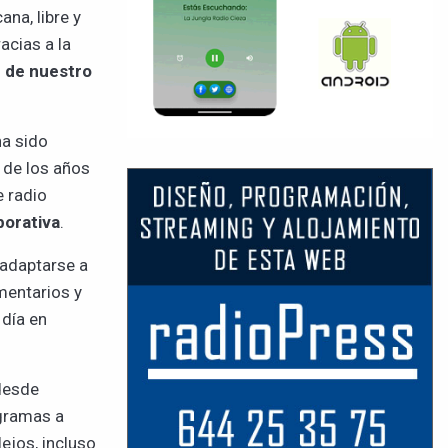
na, libre y
acias a la
ón de nuestro
ha sido
 de los años
e radio
borativa
.
 adaptarse a
mentarios y
 día en
desde
ogramas a
ejos, incluso