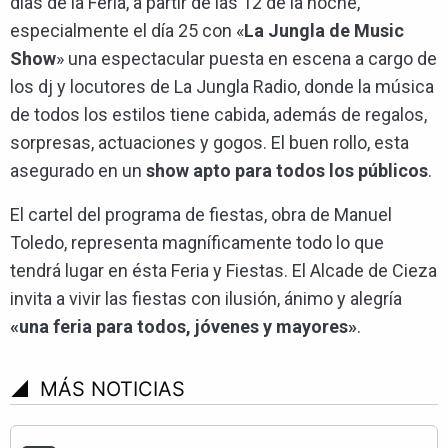
días de la Feria, a partir de las 12 de la noche,
especialmente el día 25 con «
La Jungla de Music
Show
» una espectacular puesta en escena a cargo de
los dj y locutores de La Jungla Radio, donde la música
de todos los estilos tiene cabida, además de regalos,
sorpresas, actuaciones y gogos. El buen rollo, esta
asegurado en un
show apto para todos los públicos
.
El cartel del programa de fiestas, obra de Manuel
Toledo, representa magníficamente todo lo que
tendrá lugar en ésta Feria y Fiestas. El Alcade de Cieza
invita a vivir las fiestas con ilusión, ánimo y alegría
«una feria para todos, jóvenes y mayores»
.
signal_cellular_4_bar
MÁS NOTICIAS