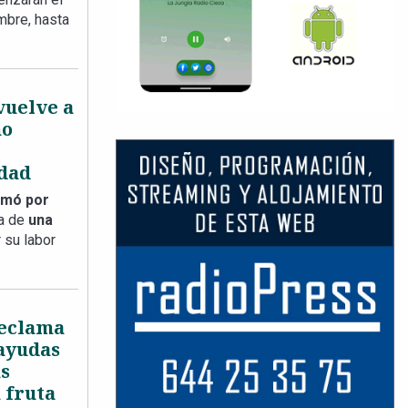
mbre, hasta
 vuelve a
no
dad
rmó por
ia de
una
 su labor
reclama
 ayudas
as
 fruta