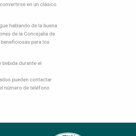
convertirse en un clásico
igue
habla
ndo
de la buena
ones de la Concejalía de
n
beneficiosas
para los
 bebida durante el
sados pueden
contactar
el nú
mero de teléfono