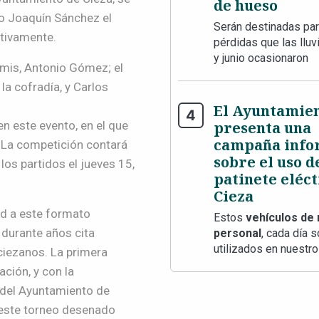
de hueso
po Joaquín Sánchez
el
Serán destinadas para
ctivamente.
pérdidas que las llu
y junio ocasionaron
rmis, Antonio Gómez; el
la cofradía, y
Carlos
El Ayuntamie
presenta una
en
este evento, en el que
campaña info
La competición contará
sobre el uso d
 los partidos el jueves 15
,
patinete eléct
Cieza
ad a este formato
Estos
vehículos de 
 durante años cita
personal
, cada día 
utilizados en nuestro
ciezanos
.
La
primera
pación
,
y con la
 del Ayuntamiento de
 este torneo desenado