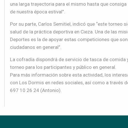
una larga trayectoria para el mismo hasta que consiga 
de nuestra época estival
”.
Por su parte, Carlos
Semitiel
, indicó que “este torneo
s
salud de la práctica deportiva en
Cieza
.
Una de las misi
Deportes es la de apoyar
estas
competiciones
que so
ciudadanos en general”.
La cofradía dispondrá de servicio de tasca de comida y
torneo para los participantes y público en general.
Para más información
sobre esta actividad
,
los intere
con
Los Dormis en redes s
ociales, así como a través
d
697 10 26 24 (Antonio)
.