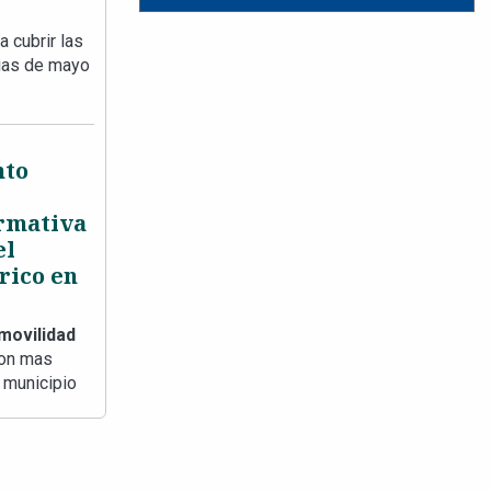
 cubrir las
vias de mayo
nto
rmativa
el
rico en
movilidad
son mas
 municipio