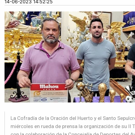
14-06-2023 14:52:25
La
Cofradía de la Oración del Huerto y el Santo Sepulc
miércoles en rueda de prensa
la organizac
ión de su
I
I 
con la co
laboración de la Concejalía de D
eportes del A