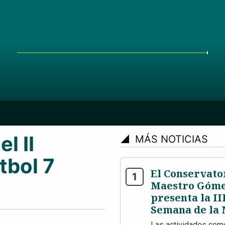
l II
signal_cellular_4_bar
MÁS NOTICIAS
tbol 7
El Conservato
Maestro Góme
presenta la II
Semana de la 
Las actividades com