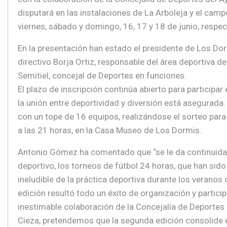
disputará en las instalaciones de La
Arboleja
y el cam
viernes, sábado y domingo
,
16
,
17
y
18
de junio
, respe
En la presentación han estado el presiden
te de Los Do
directivo Borja Ortiz, responsable del área deportiva de 
Semitiel
, concejal de Deportes
en funciones
.
El plazo de inscripción
continúa
abierto para participar
la unión entre deportividad y diversión está asegurada.
con un tope de 16 equipos, realizándose el sorte
o para
a las 21 horas
,
en la Casa Museo de Los Dormis.
Antonio Gómez ha comentado que “
se le da continuid
deportivo,
los torneos de fútbol 24 horas
, que
han
sido
ineludible
de la práctica deportiva durante
los veranos 
edición
resultó todo un éxito de organización y partici
inestimable colaboración de la Concejalía de Deportes
Cieza, pretendemos que la segunda edición consolide