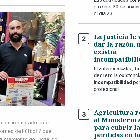
próximo 20 de novie
el día 23
La Justicia le
dar la razón, 
existía
incompatibili
El anterior alcalde,
fi
decreto
la existenc
incompatibilidad
por
profesional
Agricultura 
al Ministerio
ro
ha
presentado este
para cubrir l
Torneo de Fútbol 7 que,
pérdidas en la
yuntamiento de Cieza, se