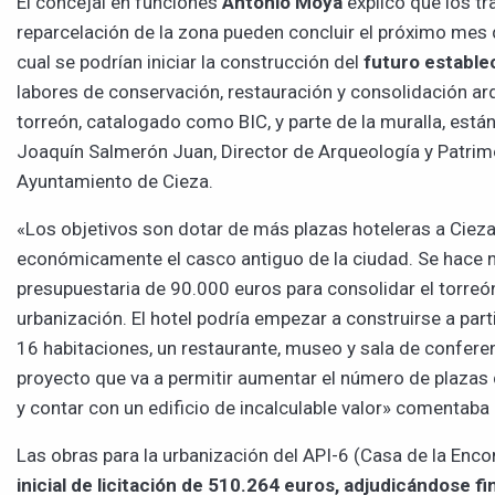
El concejal en funciones
Antonio Moya
explicó que los tr
reparcelación de la zona pueden concluir el próximo mes 
cual se podrían iniciar la construcción del
futuro estable
labores de conservación, restauración y consolidación ar
torreón, catalogado como BIC, y parte de la muralla, están
Joaquín Salmerón Juan, Director de Arqueología y Patrimo
Ayuntamiento de Cieza.
«Los objetivos son dotar de más plazas hoteleras a Cieza 
económicamente el casco antiguo de la ciudad. Se hace 
presupuestaria de 90.000 euros para consolidar el torreón
urbanización. El hotel podría empezar a construirse a part
16 habitaciones, un restaurante, museo y sala de conferen
proyecto que va a permitir aumentar el número de plazas 
y contar con un edificio de incalculable valor» comentaba e
Las obras para la urbanización del API-6 (Casa de la Enc
inicial de licitación de 510.264 euros, adjudicándose 