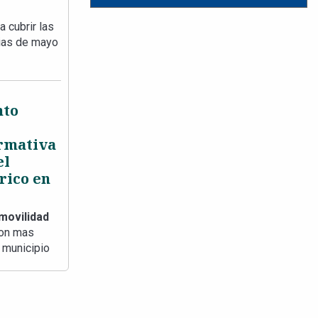
 cubrir las
vias de mayo
nto
rmativa
el
rico en
movilidad
son mas
 municipio