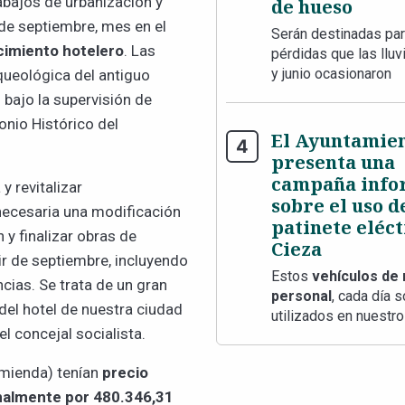
abajos de urbanización y
de hueso
de septiembre, mes en el
Serán destinadas para
cimiento hotelero
. Las
pérdidas que las llu
y junio ocasionaron
queológica del antiguo
 bajo la supervisión de
nio Histórico del
El Ayuntamie
presenta una
campaña info
y revitalizar
sobre el uso d
necesaria una modificación
patinete eléct
 y finalizar obras de
Cieza
ir de septiembre, incluyendo
Estos
vehículos de 
cias. Se trata de un gran
personal
, cada día 
del hotel de nuestra ciudad
utilizados en nuestro
l concejal socialista.
omienda) tenían
precio
finalmente por 480.346,31