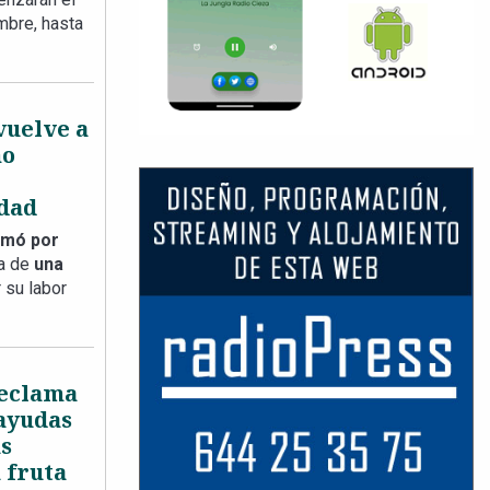
mbre, hasta
 vuelve a
no
dad
rmó por
ia de
una
 su labor
reclama
 ayudas
as
 fruta