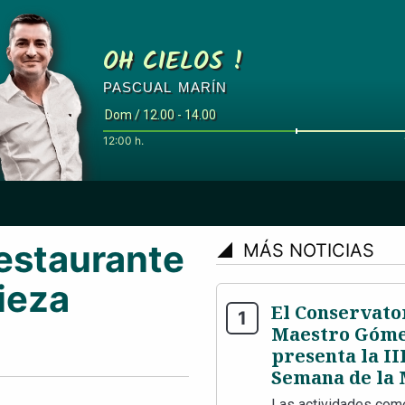
OH CIELOS !
PASCUAL MARÍN
Dom / 12.00 - 14.00
12:00 h.
restaurante
signal_cellular_4_bar
MÁS NOTICIAS
ieza
El Conservato
Maestro Góme
presenta la II
Semana de la 
Las actividades com